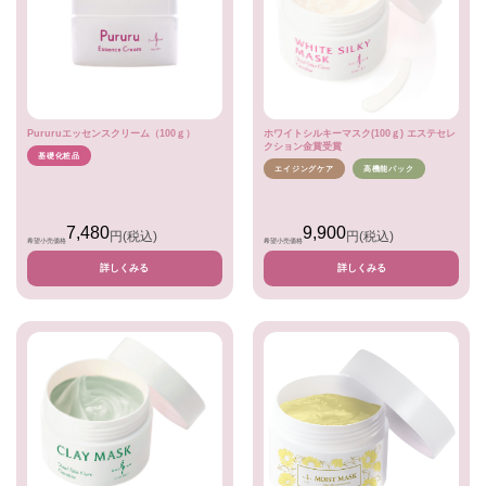
Pururuエッセンスクリーム（100ｇ）
ホワイトシルキーマスク(100ｇ) エステセレ
クション金賞受賞
基礎化粧品
エイジングケア
高機能パック
7,480
9,900
円
(税込)
円
(税込)
希望小売価格
希望小売価格
詳しくみる
詳しくみる