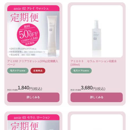
アミエ02 クリアウオッシュ(100g)定期購入
アミエ０３ セラム ローション化粧水
ページ
(100ml)
毛穴ケア/amie
定期商品
毛穴ケア/amie
1,840
3,680
円
(税込)
円
(税込)
希望小売価格
希望小売価格
詳しくみる
詳しくみる