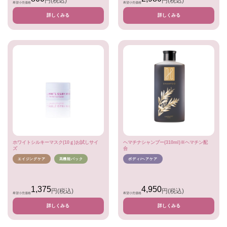
円
(税込)
円
(税込)
希望小売価格
希望小売価格
詳しくみる
詳しくみる
ホワイトシルキーマスク(10ｇ)お試しサイ
ヘマチナシャンプー(310ml)※ヘマチン配
ズ
合
エイジングケア
高機能パック
ボディ/ヘアケア
1,375
4,950
円
(税込)
円
(税込)
希望小売価格
希望小売価格
詳しくみる
詳しくみる