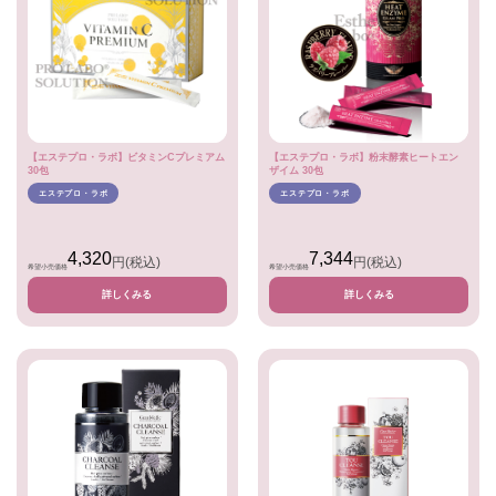
【エステプロ・ラボ】ビタミンCプレミアム
【エステプロ・ラボ】粉末酵素ヒートエン
30包
ザイム 30包
エステプロ・ラボ
エステプロ・ラボ
4,320
7,344
円
(税込)
円
(税込)
希望小売価格
希望小売価格
詳しくみる
詳しくみる