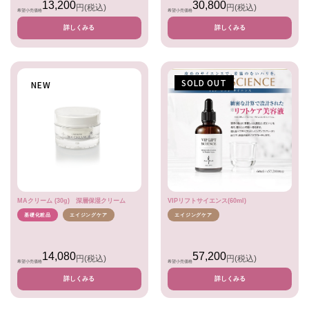
13,200
30,800
円
(税込)
円
(税込)
希望小売価格
希望小売価格
詳しくみる
詳しくみる
SOLD OUT
NEW
MAクリーム (30g) 深層保湿クリーム
VIPリフトサイエンス(60ml)
基礎化粧品
エイジングケア
エイジングケア
14,080
57,200
円
(税込)
円
(税込)
希望小売価格
希望小売価格
詳しくみる
詳しくみる