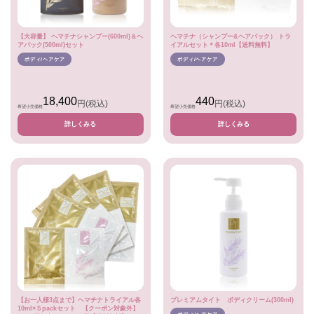
【大容量】 ヘマチナシャンプー(600ml)＆ヘ
ヘマチナ（シャンプー&ヘアパック） トラ
アパック(500ml)セット
イアルセット＊各10ml【送料無料】
ボディ/ヘアケア
ボディ/ヘアケア
18,400
440
円
(税込)
円
(税込)
希望小売価格
希望小売価格
詳しくみる
詳しくみる
【お一人様3点まで】ヘマチナトライアル各
プレミアムタイト ボディクリーム(300ml)
10ml×５packセット 【クーポン対象外】