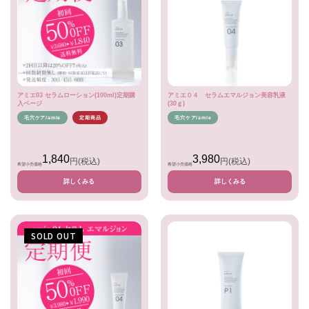
アミエ03 セラムローション(100ml)定期購
アミエ０４ セラムエマルジョン美容乳液
入ページ
(30ｇ)
毛穴ケア/amie
定期商品
毛穴ケア/amie
1,840
3,980
円
(税込)
円
(税込)
希望小売価格
希望小売価格
詳しくみる
詳しくみる
SOLD OUT