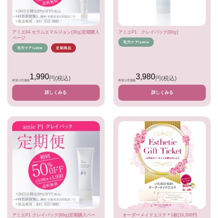
アミエ04 セラムエマルジョン(30g)定期購入
アミエP1 クレイパック(80g)
ページ
毛穴ケア/amie
毛穴ケア/amie
定期商品
1,990
3,980
円
(税込)
円
(税込)
希望小売価格
希望小売価格
詳しくみる
詳しくみる
アミエP1 クレイパック(80g)定期購入ペー
オーダーメイドエステ＊1枚(16,500円