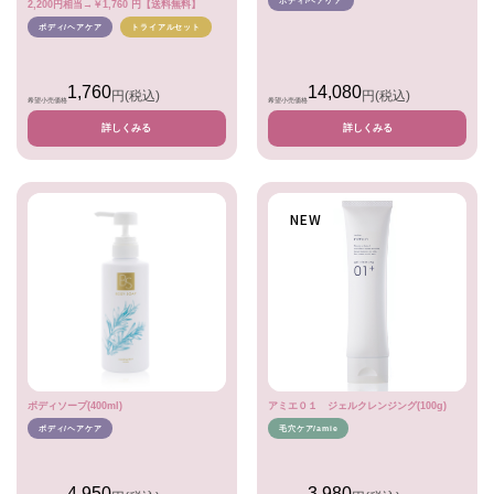
ボディ/ヘアケア
2,200円相当→￥1,760 円【送料無料】
ボディ/ヘアケア
トライアルセット
1,760
14,080
円
(税込)
円
(税込)
希望小売価格
希望小売価格
詳しくみる
詳しくみる
NEW
ボディソープ(400ml)
アミエ０１ ジェルクレンジング(100g)
ボディ/ヘアケア
毛穴ケア/amie
4,950
3,980