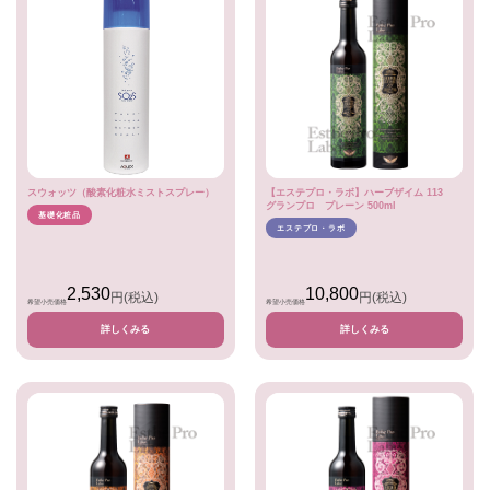
スウォッツ（酸素化粧水ミストスプレー）
【エステプロ・ラボ】ハーブザイム 113
グランプロ プレーン 500ml
基礎化粧品
エステプロ・ラボ
2,530
10,800
円
(税込)
円
(税込)
希望小売価格
希望小売価格
詳しくみる
詳しくみる