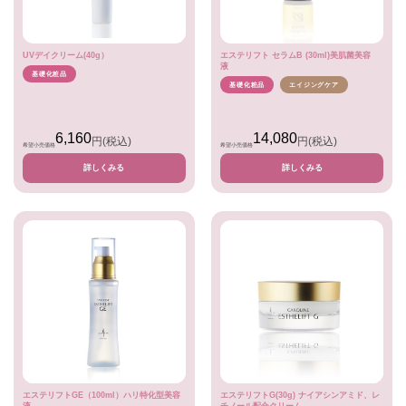
UVデイクリーム(40g）
エステリフト セラムB (30ml)美肌菌美容
液
基礎化粧品
基礎化粧品
エイジングケア
6,160
14,080
円
(税込)
円
(税込)
希望小売価格
希望小売価格
詳しくみる
詳しくみる
エステリフトGE（100ml）ハリ特化型美容
エステリフトG(30g) ナイアシンアミド、レ