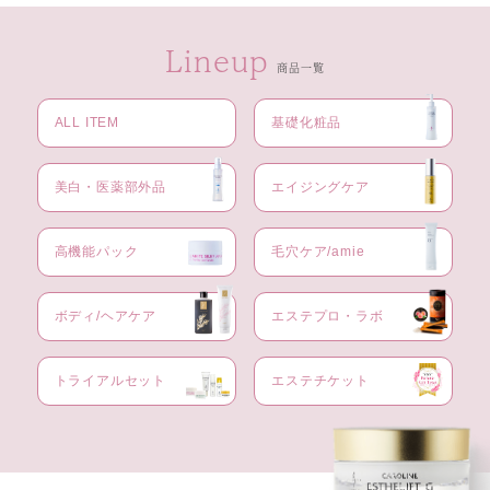
Lineup
商品一覧
ALL ITEM
基礎化粧品
美白・医薬部外品
エイジングケア
高機能パック
毛穴ケア/amie
ボディ/ヘアケア
エステプロ・ラボ
トライアルセット
エステチケット