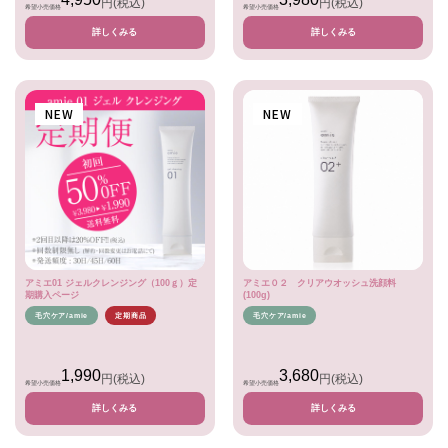
円
(税込)
円
(税込)
希望小売価格
希望小売価格
詳しくみる
詳しくみる
NEW
NEW
アミエ01 ジェルクレンジング（100ｇ）定
アミエ０２ クリアウオッシュ洗顔料
期購入ページ
(100g)
毛穴ケア/amie
定期商品
毛穴ケア/amie
1,990
3,680
円
(税込)
円
(税込)
希望小売価格
希望小売価格
詳しくみる
詳しくみる