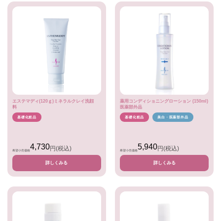
エステマディ(120ｇ)ミネラルクレイ洗顔
薬用コンディショニングローション (150ml)
料
医薬部外品
基礎化粧品
基礎化粧品
美白・医薬部外品
4,730
5,940
円
(税込)
円
(税込)
希望小売価格
希望小売価格
詳しくみる
詳しくみる