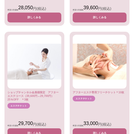
28,050
39,600
円
(税込)
円
(税込)
希望小売価格
希望小売価格
詳しくみる
詳しくみる
ショップチャンネル会員様限定 アフター
アフターエステ専用フリーチケット＊10枚
エステコース（39,600円→29,700円）
エステチケット
25％OFF ＊3枚
エステチケット
29,700
33,000
円
(税込)
円
(税込)
希望小売価格
希望小売価格
詳しくみる
詳しくみる