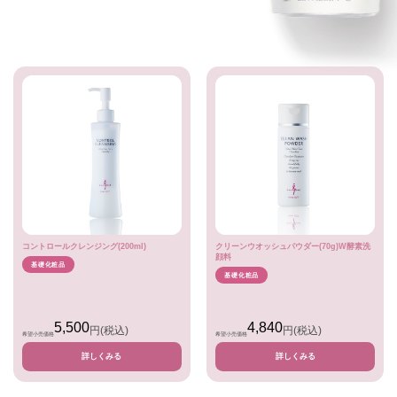
コントロールクレンジング(200ml)
クリーンウオッシュパウダー(70g)W酵素洗
顔料
基礎化粧品
基礎化粧品
5,500
4,840
円
(税込)
円
(税込)
希望小売価格
希望小売価格
詳しくみる
詳しくみる