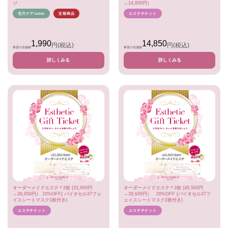
ジ
→14,850円）
毛穴ケア/amie
定期商品
エステチケット
1,990
14,850
円
(税込)
円
(税込)
希望小売価格
希望小売価格
詳しくみる
詳しくみる
オーダーメイドエステ＊2枚 (33,000円
オーダーメイドエステ＊3枚 (49,500円
→28,050円） 15%OFF( バイオセル37フェ
→39,600円） 20%OFF (バイオセル37フ
イスシートマスク1枚付き)
ェイスシートマスク2枚付き)
エステチケット
エステチケット