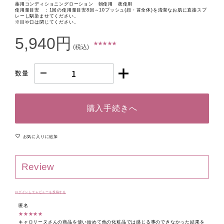
薬用コンディショニングローション 朝使用 夜使用
使用量目安 ：1回の使用量目安8回～10プッシュ(顔・首全体)を清潔なお肌に直接スプ
レーし馴染ませてください。
※目や口は閉じてください。
5,940円
★ ★ ★ ★ ★
(税込)
数量
購入手続きへ
お気に入りに追加
Review
ログインしてレビューを投稿する
匿名
★★★★★
キャロリーヌさんの商品を使い始めて他の化粧品では感じる事のできなかった結果を