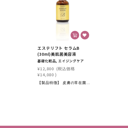
エステリフト セラムB
(30ml)美肌菌美容液
基礎化粧品, エイジングケア
¥12,800
(税込価格
¥14,080
)
【製品特徴】 皮膚の常在菌に着目して開発した35年間サロン施術で活躍するロングセラー美容液 トロミのない速攻浸透型処方で洗顔後の肌を瞬時に整えます。●皮膚科学とプロバイオティクスの研究を元に開発した肌を健やかに整える美容液●美容成分99.4％ ● 美肌菌「プロバイオティクス成分」3種類、「プレバイオティクス成分」2種類を配合し角質を整え美肌へ導きます●弾むようなハリ肌の為の多機能スター級美容成分を配合しエイジングケアも万全に行います 【主な配合成分】●ヒト脂肪細胞順化培養液エキス 韓国の幹細胞由来のパイオニアが開発、浸透性の高いリポソーム型●クロノライン/皮膚修復因子 HGFをもとに開発されたペプチド。●高圧抽出プラセンタエキス(豚由来)/国内指定の無菌豚胎盤から精製。アミノ酸、ビタミン、ミネラルを高含有。●ビフィズス菌培養溶解質(美肌菌)●加水分解コラーゲン●スーパーオキサイドジスムターゼ・ディスムチン(天然酵母) ＊2025年2月1日よりポンプタイプにリニューアルいたしました。 【ご使用方法】エステリフトセラムB朝使用 夜使用使用量目安 ：約4～5プッシュし、気になる箇所には重ねてお使いください。