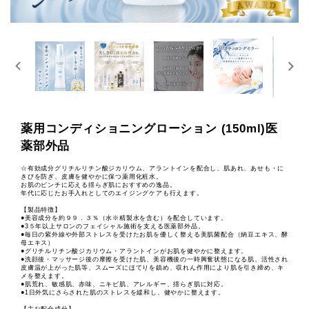
薬用コンディショニングローション (150ml)医
薬部外品
☆有効成分グリチルリチン酸ジカリウム、アラントインを配合し、肌あれ、あせも・に
きびを防ぎ、皮膚を健やかに保つ薬用化粧水。
お肌のピンチに応える揺らぎ肌におすすめの逸品。
年代に応じたお手入れとしてのエイジングケアも行えます。
【製品特徴】
●美容成分を約９９．３％（水※精製水を含む）を配合しています。
●3５年以上サロンのフェイシャル施術を支える医薬部外品。
●毎日の紫外線や外部ストレスを受けたお肌を優しく整える美肌菌配合（納豆エキス、酵
母エキス）
●グリチルリチン酸ジカリウム・アラントインがお肌を健やかに整えます。
●洗顔後・マッサージ後の摩擦を受けた肌、美容機後の一時興奮状態になる肌、活性され
皮膚温が上がった肌等、スムーズにほてりを鎮め、収れん作用により肌を引き締め、キ
メを整えます。
●肌荒れ、敏感肌、赤味、ニキビ肌、アレルギー、揺らぎ肌に対応。
●1日外気にさらされた肌のストレスを緩和し、健やかに整えます。