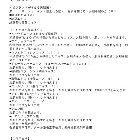
【主な配合成分】
＜当ブランドが考える美肌菌＞
潤い・ハリ・ツヤ・キメ・肌荒れを防ぐ・お肌を整える・お肌を健やかに保つ
■酵母エキス（３）
■納豆エキス：
納豆菌の発酵エキス
＜こだわりの美容成分＞
■ヒオウギエキス（ヒオウギ抽出液）：
和漢植物“ヒオウギ”の根茎から抽出したエキス。お肌を整え、潤い・ツヤを与えます。
■ブクリョウエキス：
和漢植物“さるのこしかけ”から抽出したエキス。お肌のキメを整え、肌荒れを防ぎ、お
肌を健やかに保ちます。
■シソエキス（シソエキス（１））：
和漢植物“シソ”の葉から抽出したエキス。お肌のキメを整え、肌荒れを防ぎ、お肌を健
やかに保ちます
■キューカンバーエキス（キューカンバーエキス（１））：
お肌を整え、潤い・ツヤを与えます。
■植物性コラーゲン（納豆エキス）：
お肌にハリを与えます。
■海藻エキス（海藻エキス（５））：
お肌を整え、潤い・ツヤを与えます。
■グルカソール（酵母エキス（３））：
お肌のキメを整え、肌荒れを防ぎ、お肌を健やかに保ちます。お肌にハリを与えます。
■アミノ酸（Ｌ−オキシプロリン）：
お肌を整え、潤い・ハリを与えます。
■ディー・エス・ビー・Ｃ：
お肌にハリを与えます。
■クエン酸：
お肌のキメを整えます。
■ε−アミノカプロン酸：
お肌のキメを整え、肌荒れを防ぎ、お肌を健やかに保ちます。
＜配合／無配合表示＞
合成香料不使用、タール系色素不使用、紫外線吸収剤不使用
【ご使用方法】