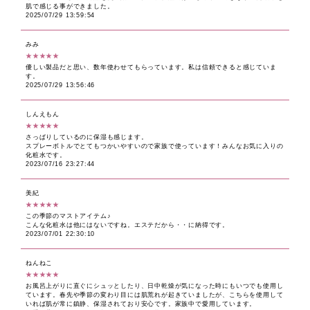
肌で感じる事ができました。
2025/07/29 13:59:54
みみ
★★★★★
優しい製品だと思い、数年使わせてもらっています。私は信頼できると感じていま
す。
2025/07/29 13:56:46
しんえもん
★★★★★
さっぱりしているのに保湿も感じます。
スプレーボトルでとてもつかいやすいので家族で使っています！みんなお気に入りの
化粧水です。
2023/07/16 23:27:44
美紀
★★★★★
この季節のマストアイテム♪
こんな化粧水は他にはないですね。エステだから・・に納得です。
2023/07/01 22:30:10
ねんねこ
★★★★★
お風呂上がりに直ぐにシュッとしたり、日中乾燥が気になった時にもいつでも使用し
ています。春先や季節の変わり目には肌荒れが起きていましたが、こちらを使用して
いれば肌が常に鎮静、保湿されており安心です。家族中で愛用しています。