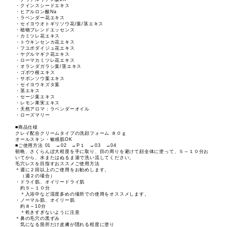
・クインスシードエキス
・ヒアルロン酸Na
・ラベンダー花エキス
・セイヨウオトギリソウ花/葉/茎エキス
・植物ブレンドエッセンス
・カミツレ花エキス
・トウキンセンカ花エキス
・フユボダイジュ花エキス
・ヤグルマギク花エキス
・ローマカミツレ花エキス
・オランダガラシ葉/茎エキス
・ゴボウ根エキス
・サボンソウ葉エキス
・セイヨウキズタ葉
・茎エキス
・セージ葉エキス
・レモン果実エキス
・天然アロマ：ラベンダーオイル
・ローズマリー
■商品仕様
クレイ配合クリームタイプの洗顔フォーム ８０ｇ
オールスキン・敏感肌OK
■ご使用方法 01 →02 →P１ →03 →04
朝晩、さくらんぼ大程度を手に取り、目の周りを避けて顔全体に塗って、５～１０分お
いてから、水またはぬるま湯で洗い流してください。
毛穴レスを目指すおススメご使用方法
＊週に２回以上のご使用をお勧めします。
（週２の場合）
・ドライ肌、オイリードライ肌
約５～１０分
＊入浴中など湿度多めの場所での使用をオススメします。
・ノーマル肌、オイリー肌
約８～10分
＊乾きすぎないように注意
＊鼻の毛穴の黒ずみ
気になる箇所だけ皮膚が隠れる程度に塗り