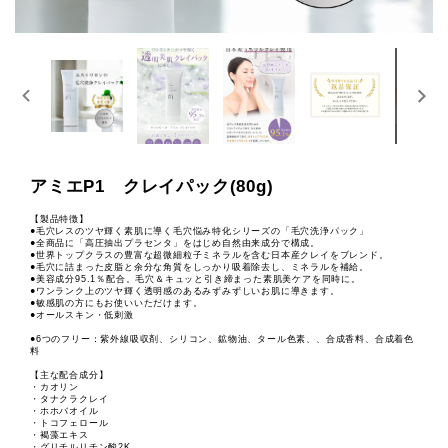
アミエP1 クレイパック(80g)
【製品特徴】
●毛穴レスのツヤ輝く素肌に導く毛穴悩み特化シリーズの「毛穴洗浄パック」
●全商品に「高圧抽出プラセンタ」をはじめ自然由来成分で構成。
●世界トップクラスの豊富な超微細粒子ミネラルを含む日本産クレイをブレンド。
●毛穴に詰まった皮脂と余分な角質をしっかり吸着除去し、ミネラルを補給。
●美容成分95.1％配合。毛穴＆キュッと引き締まった素肌美ケアを同時に。
●ワンランク上のツヤ輝く透明感のあるみずみずしいお肌に導きます。
●敏感肌の方にもお使いいただけます。
●オールスキン・低刺激
●6つのフリー：紫外線吸収剤、シリコン、鉱物油、タール色素、、合成香料、合成着色
料
【主な配合成分】
・カオリン
・タナクラクレイ
・ホホバオイル
・トコフェロール
・褐藻エキス
・グリチルリチン酸2K