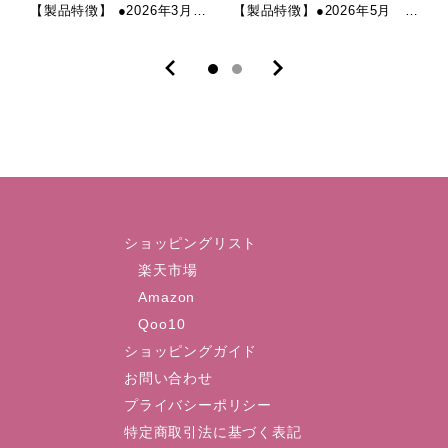
【製品特徴】 ●2026年3月 ヴァージョンアップ。「美容液であらうクレンジング」 ●毛穴レスのツヤ輝く素肌に導く、毛穴悩み特化シリーズの「ジェルクレンジング」 ●毛穴つまりや肌荒れの原因となる、メイクや皮脂の汚れをお肌に負担なく優しくスッキリ洗い流す。 ●全商品に「高圧抽出プラセンタ」をはじめ美容液レベルの贅沢美容成分を配合。 ●美肌菌新配合。洗いあがりキメを整え乾燥からお肌を守り、透明感を与えます。 ●お肌をキュッと引き締めるスリミング成分をヴァージョンアップ。 ●敏感肌の方にもお使いいただけます。 ●クレンジング中のリフトエクササイズで、引き締まったハリのある素肌へ ●8つのフリー：紫外線吸収剤、シリコン、鉱物油、タール色素、アルコール、合成香料、合成着色料、旧表示指定成分 【全成分】 水､ヤシ油脂肪酸PEG-7グリセ リル､DPG､グリセリン､プラセンタエキ ス､ヒアルロン酸Na､セラミドNP､セラ ミドAP､セラミドEOP､ローズマリー葉 油､ラベンダー油､ビターオレンジ花油､ アーチチョーク葉エキス､レモングラス 葉/茎エキス､バチルス/ダイズ発酵エキ ス､水酸化K､ナットウガム､カフェイン､ ヘキシル3-グリセリルアスコルビン酸､ ラウロイルラクチレートNa､リンゴ酸､ シクロヘキサン-1,4-ジカルボン酸ビス エトキシジグリコール､フィトスフィン ゴシ､コレステロール､キサンタンガム､ BG､カルボマー､メチルパラベン､フェ ノキシエタノール ■商品仕様 ジェルタイプのクレンジング：100ｇ ■ご使用方法 ティースプーン1杯分（約３ｇ）を手のひらに取り出します。 指の腹で、やさしくクルクルと円を描くようにメイクや汚れと馴染ませます。 メイクや汚れが馴染んで浮き上がり、フッと指先が軽くなったら、ぬるま湯または水で洗い流します。 アイメイクや小鼻のザラつきが気になる場合は、やさしく細かく念入りにクレンジングしてください。
【製品特徴】●2026年5月 ヴァージョンアップ。 泡立ちの良さが大幅アップ、極上の濃密クッション泡で摩擦レス洗顔が叶います。●新採用①「ヒドロキシアパタイト」により、毛穴に詰まった皮脂と余分な角質を吸着しスッキリと取り除き、「肌の透明感」「なめらかさ」「つるんとした毛穴レス肌」へと導きます。●新採用② 表皮の「美肌菌」をサポートする成分を配合、肌荒れを防ぎます。●7種の厳選ボタニカルエキスを贅沢に配合し、うるおいはkeep。●洗うたびに角質やきめが整い、健やかでツヤ輝く素肌に導きます。●8つのフリー：紫外線吸収剤、シリコン、鉱物油、タール色素、アルコール、合成香料、合成着色料、旧表示指定成分●メイク後は、01クレンジングジェルとのW洗顔をおすすめいたします。【全成分】水､グリセリン､ミリスチン酸､ 水酸化K､ラウリン酸､ステアリン酸､コ カミドDEA､ジステアリン酸グリコー ル､ラベンダー油､ローズマリー葉油､ ヨーグルト液(牛乳)､フユボダイジュ花 エキス､トウキンセンカ花エキス､ヤグ ルマギク花エキス､ローマカミツレ花 エキス､カミツレ花エキス､セイヨウオ トギリソウ花/葉/茎エキス､ヒドロキ シアパタイト､ココイルグリシンK､ヒド ロキシプロピルメチルセルロース､ポリ クオタニウム-7､EDTA-4Na､アーチ チョーク葉エキス､ビフィズス菌培養溶 解質､デキストリン､PEG-32､PEG-6､ BG､フェノキシエタノール■商品仕様クリームタイプの洗顔料：100ｇ■ご使用方法 適量（約1～2ｇ）を手のひらに取り出し、水またはぬるま湯を少量ずつ足してよく泡立ててください。泡を肌にのせ、やさしくクルクルと円を描くように洗い、終了後は､よく洗い流してください。
ショッピングリスト
楽天市場
Amazon
Qoo10
ショッピングガイド
お問い合わせ
プライバシーポリシー
特定商取引法に基づく表記