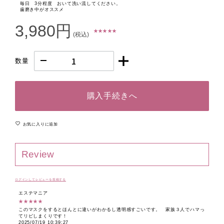
毎日 3分程度 おいて洗い流してください。
歯磨き中がオススメ
3,980円
★ ★ ★ ★ ★
(税込)
数量
購入手続きへ
お気に入りに追加
Review
ログインしてレビューを投稿する
エステマニア
★★★★★
このマスクをするとほんとに違いがわかるし透明感すごいです。 家族３人でハマっ
てリピしまくりです！
2025/07/19 10:39:27