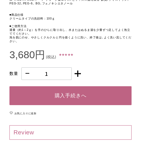
PEG-32､PEG-6､ BG､フェノキシエタノール
■商品仕様
クリームタイプの洗顔料：100ｇ
■ご使用方法
適量（約1～2ｇ）を手のひらに取り出し、水またはぬるま湯を少量ずつ足してよく泡立
ててください。
泡を肌にのせ、やさしくクルクルと円を描くように洗い、終了後は､よく洗い流してくだ
さい。
3,680円
★ ★ ★ ★ ★
(税込)
数量
購入手続きへ
お気に入りに追加
Review