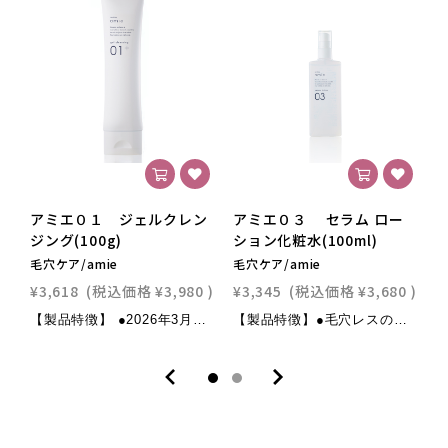
アミエ０１ ジェルクレン
アミエ０３ セラム ロー
ジング(100g)
ション化粧水(100ml)
毛穴ケア/amie
毛穴ケア/amie
毛
¥3,618
(税込価格
¥3,980
)
¥3,345
(税込価格
¥3,680
)
¥
【製品特徴】 ●2026年3月 ヴァージョンアップ。「美容液であらうクレンジング」 ●毛穴レスのツヤ輝く素肌に導く、毛穴悩み特化シリーズの「ジェルクレンジング」 ●毛穴つまりや肌荒れの原因となる、メイクや皮脂の汚れをお肌に負担なく優しくスッキリ洗い流す。 ●全商品に「高圧抽出プラセンタ」をはじめ美容液レベルの贅沢美容成分を配合。 ●美肌菌新配合。洗いあがりキメを整え乾燥からお肌を守り、透明感を与えます。 ●お肌をキュッと引き締めるスリミング成分をヴァージョンアップ。 ●敏感肌の方にもお使いいただけます。 ●クレンジング中のリフトエクササイズで、引き締まったハリのある素肌へ ●8つのフリー：紫外線吸収剤、シリコン、鉱物油、タール色素、アルコール、合成香料、合成着色料、旧表示指定成分 【全成分】 水､ヤシ油脂肪酸PEG-7グリセ リル､DPG､グリセリン､プラセンタエキ ス､ヒアルロン酸Na､セラミドNP､セラ ミドAP､セラミドEOP､ローズマリー葉 油､ラベンダー油､ビターオレンジ花油､ アーチチョーク葉エキス､レモングラス 葉/茎エキス､バチルス/ダイズ発酵エキ ス､水酸化K､ナットウガム､カフェイン､ ヘキシル3-グリセリルアスコルビン酸､ ラウロイルラクチレートNa､リンゴ酸､ シクロヘキサン-1,4-ジカルボン酸ビス エトキシジグリコール､フィトスフィン ゴシ､コレステロール､キサンタンガム､ BG､カルボマー､メチルパラベン､フェ ノキシエタノール ■商品仕様 ジェルタイプのクレンジング：100ｇ ■ご使用方法 ティースプーン1杯分（約３ｇ）を手のひらに取り出します。 指の腹で、やさしくクルクルと円を描くようにメイクや汚れと馴染ませます。 メイクや汚れが馴染んで浮き上がり、フッと指先が軽くなったら、ぬるま湯または水で洗い流します。 アイメイクや小鼻のザラつきが気になる場合は、やさしく細かく念入りにクレンジングしてください。
【製品特徴】●毛穴レスのツヤ輝く素肌に導く毛穴悩み特化シリーズの「美容液仕立ての化粧水」●全商品に「高圧抽出プラセンタ」をはじめ自然由来成分で構成●贅沢美容成分を99.2％配合●密着テクスチャーが角質層の隅々までまでうるおいを与えます。●水分・油分のバランスを整えツヤと透明感を与えます。●外界からの刺激から肌を守り、肌を健やかに保ちます。●引き締め成分配合により、ゆるみ毛穴を引き締め、キメの整った美肌に導きます。●ハリを与えるエイジングケアも同時に叶います。●オールスキン・低刺激・しっとり仕上がります。●8つのフリー：紫外線吸収剤、シリコン、鉱物油、タール色素、アルコール、合成香料、合成着色料、旧表示指定成分【主な配合成分】・高圧抽出プラセンタ・ヒアルロン酸Na・植物性コラーゲン ・セラミド・トレハロース・ビタミンC誘導体・アーチチョーク葉エキス・ハマメリスエキス(スリミング成分)・キュアパッション（パッションフルーツのエキス）・サルコスリムリシェイプ （植物幹細胞培養エキス)・カフェイン ■商品仕様 美容液仕様の化粧水100ml オールスキン■ご使用順序 ＊amieシリーズ：クレンジング01 →洗顔02 →パックP１ →化粧水03 →乳液04■ご使用方法 朝晩の洗顔後、適量を手のひらに取り、お肌に馴染ませてください。 毛穴や目の周りなど気になる箇所には重ねてお使いください。