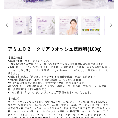
アミエ０２ クリアウオッシュ洗顔料(100g)
【製品特徴】
●2026年5月 ヴァージョンアップ。
泡立ちの良さが大幅アップ、極上の濃密クッション泡で摩擦レス洗顔が叶います。
●新採用①「ヒドロキシアパタイト」により、毛穴に詰まった皮脂と余分な角質を吸着し
スッキリと取り除き、「肌の透明感」「なめらかさ」「つるんとした毛穴レス肌」へと
導きます。
●新採用② 表皮の「美肌菌」をサポートする成分を配合、肌荒れを防ぎます。
●7種の厳選ボタニカルエキスを贅沢に配合し、うるおいはkeep。
●洗うたびに角質やきめが整い、健やかでツヤ輝く素肌に導きます。
●8つのフリー：紫外線吸収剤、シリコン、鉱物油、タール色素、アルコール、合成香
料、合成着色料、旧表示指定成分
●メイク後は、01クレンジングジェルとのW洗顔をおすすめいたします。
【全成分】
水､グリセリン､ミリスチン酸､ 水酸化K､ラウリン酸､ステアリン酸､コ カミドDEA､ジ
ステアリン酸グリコー ル､ラベンダー油､ローズマリー葉油､ ヨーグルト液(牛乳)､フユ
ボダイジュ花 エキス､トウキンセンカ花エキス､ヤグ ルマギク花エキス､ローマカミツレ
花 エキス､カミツレ花エキス､セイヨウオ トギリソウ花/葉/茎エキス､ヒドロキ シアパ
タイト､ココイルグリシンK､ヒド ロキシプロピルメチルセルロース､ポリ クオタニウ
ム-7､EDTA-4Na､アーチ チョーク葉エキス､ビフィズス菌培養溶 解質､デキストリン､