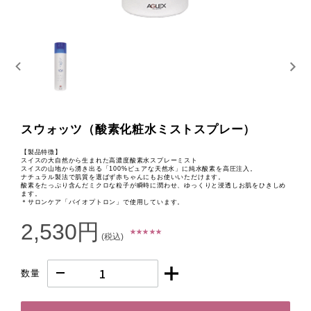
スウォッツ（酸素化粧水ミストスプレー）
【製品特徴】
スイスの大自然から生まれた高濃度酸素水スプレーミスト
スイスの山地から湧き出る「100%ピュアな天然水」に純水酸素を高圧注入。
ナチュラル製法で肌質を選ばず赤ちゃんにもお使いいただけます。
酸素をたっぷり含んだミクロな粒子が瞬時に潤わせ、ゆっくりと浸透しお肌をひきしめ
ます。
＊サロンケア「バイオプトロン」で使用しています。
2,530円
★ ★ ★ ★ ★
(税込)
数量