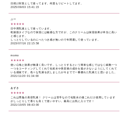
日焼け対策として使ってます。何度もリピートしてます。
2025/09/03 15:41:15
ぷー
★★★★★
日中用乳液として使っています。
乾燥肌タイプなので保湿には敏感な方ですが、このクリームは保湿効果が本当に高い
と感じます。
しっとりしているのにべたつき感が無いので年間通して使っています。
2023/07/16 22:15:58
momo
★★★★★
使い心地と効果が物凄く良いです。しっとりするという簡単な感じではなく細胞一つ
一つをコーティングしてくれて化粧水や美容液の成分を逃がさないようにしてくれて
いる感覚です。色々な乳液を試しましたが今までで一番優れた乳液だと思いました。
2021/11/20 01:34:00
あずき
★★★★★
これは秀逸の美容乳液！ クリームは苦手なので化取水の後これだけ使用しています
がしっとりして香りも良くて使いやすい。最高にお気に入りです！
2021/10/05 08:43:00