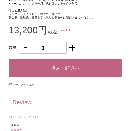
●ネロリ/大量に精油が作れない、希少価値の高い香り
●ローマカミツレ/鎮静作用、抗炎症、リラックス作用
【ご使用方法】
フラクシーモイスト： 朝使用 夜使用
朝と夜、整肌後、適量を手に取りお顔全体に馴染ませてください。
13,200円
★ ★ ★ ★
(税込)
数量
購入手続きへ
お気に入りに追加
Review
ログインしてレビューを投稿する
よしみ
★★★★