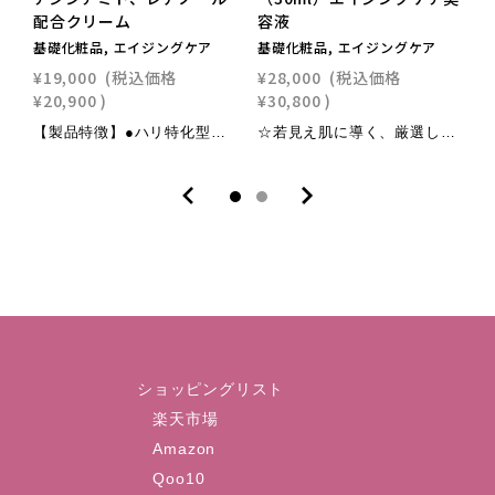
配合クリーム
容液
基
基礎化粧品, エイジングケア
基礎化粧品, エイジングケア
¥
¥19,000
(税込価格
¥28,000
(税込価格
¥
¥20,900
)
¥30,800
)
【製品特徴】●ハリ特化型エイジングケアクリーム。●年齢が出やすい目元、口元のエイジングサイン(しわ)の改善に特化したアイクリーム処方●IncosmeticsAsia2016で金賞を受賞した高機能美容成分「アクアタイド」配合●厚生省認可成分「ナイアシンアミド」「レチノール」や「ヒト幹細胞培養液エキス」等、ハリを与えるスター成分を集結【主な配合成分】●アクアタイド(インコスメティック・ベストイノベーションアワード金賞アジア初受賞)/ヘキサカルボキシメチルド-12、保湿、整肌作用●オシリフト/ハリ、キメを整える、肌の滑らかさ●ロイファシル/ハリ、保湿●プロテオグリカン/鮭の鼻軟骨から抽出して得られた原料、ハリ、保湿、美白効果●ヒト幹細胞培養液/ヒト細胞間脂質と同じ組成のセラミド配合物、ハリ、保湿、整肌肌荒れを防ぐ●プラセンタ/高圧で抽出した豚由来のプラセンタエキス、ハリ、保湿、整肌、肌荒れを防ぐ●レチノール(ビタミンA)/ハリ、保湿効果●ナイアシンアミド/抗シワ、抗老化＊乾燥による小じわを目立たなくします*効能評価試験済み【ご使用方法】エステリフトG朝使用 夜使用使用量目安 ：パール大程度、(約1g)気になる箇所に重ねてお使いください。
☆若見え肌に導く、厳選した高機能美容成分で開発したロングセラー美容液【製品特徴】●「時の女神」の異名を持つクロノラインやプラセンタ等、贅沢美容成分を高配合したエイジングケア美容液。●さらりとしたテクスチャーで瞬時に角質層の隅々へ浸透します。●肌荒れを防ぎ、ハリとツヤのある若々しい肌に導きます。 【主な配合成分】●クロノライン／皮膚修復因子HGFをもとに開発されたペプチド。基底膜の強化と若返り効果、即効かつ持続的な抗シワ作用。●プラセンタエキス／国産豚由来のプラセンタエキス。皮膚細胞の活性化、乾燥による小ジワを目立たなくする作用が期待できる。●ビフィズス菌培養溶解質／天然酵母から精製されたスーパーオキシドジムスターゼ水溶液。活性酸素の除去、抗炎症作用、皮膚抵抗力の向上が期待できる。●加水分解コラーゲン／角質層だけでなく、表皮・真皮にも浸透。保湿作用、皮膚弾力改善作用、肌荒れ改善作用が期待できる。 【ご使用方法】プレミアムRエッセンス： 朝使用 夜使用朝と夜、整肌後、適量を手に取りお顔全体に馴染ませてください。気になる箇所は重ね付けをして美容成分を与えてください。
ショッピングリスト
楽天市場
Amazon
Qoo10