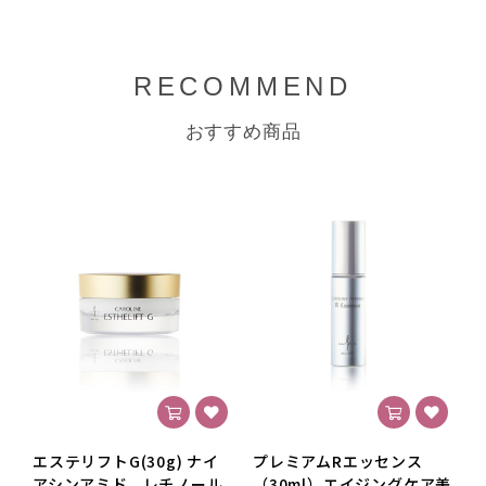
RECOMMEND
おすすめ商品
エステリフトG(30g) ナイ
プレミアムRエッセンス
M
アシンアミド、レチノール
（30ml）エイジングケア美