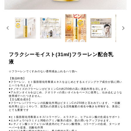
フラクシーモイスト(31ml)フラーレン配合乳
液
☆フラーレンでくすみのない透明感あふれるハリ肌へ
【製品特徴】
●フラーレン、ヒト脂肪順化培養液エキスをはじめとするエイジングケア成分が肌に潤い
とハリを与えます。
●ナノサイズのフラーレンがビタミンCの約250倍の高い美肌作用を示します。
●アルガンオイルをはじめ、クオリティの高いオイルをベースに使用し、沁み込むような
使用感でべたつきません。
【主な配合成分】
●フラーレン/フラーレンの抗酸化作用はビタミンCの250倍と言われています。 ＊抗酸
化作用とはシミやシワ、肌荒れの原因となる活性酸素の発生や働きを抑制する、美容に
とても重要です
●ヒト脂肪順化培養液エキス/コラーゲン、エラスチン、ヒアルロン酸の生成をサポート
●エルデュウ/セラミドと同様のアミノ酸系の成分、肌の潤いをアップさせます。
●レチノイン酸トコフェリル/表皮内のヒアルロン酸増加、コラーゲンの合成、ターンオ
ーバーを促進、抗酸化作用