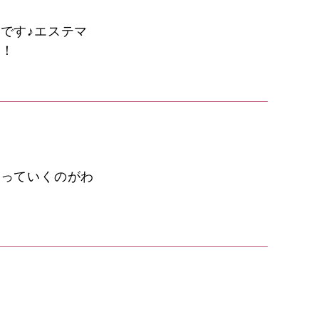
です♪エステマ
す！
なっていくのがわ