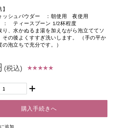
法】
ォッシュパウダー ：朝使用 夜使用
： ティースプーン 1/2杯程度
取り、水かぬるま湯を加えながら泡立ててソ
、その後よくすすぎ洗いします。 （手の平か
度の泡立ちで充分です。）
円
★ ★ ★ ★ ★
(税込)
購入手続きへ
に追加