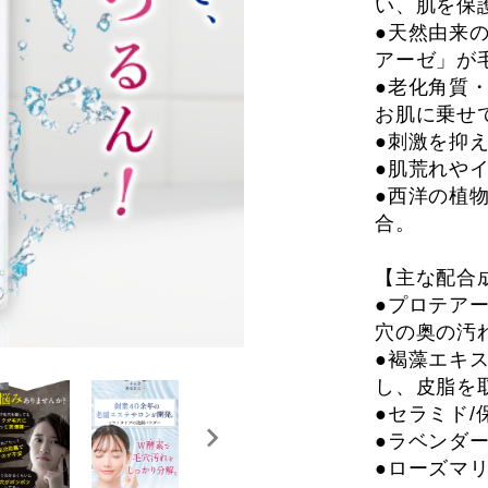
い、肌を保
●天然由来
アーゼ」が
●老化角質
お肌に乗せ
●刺激を抑
●肌荒れや
●西洋の植
合。
【主な配合
●プロテアー
穴の奥の汚
●褐藻エキ
し、皮脂を
●セラミド
●ラベンダ
●ローズマ