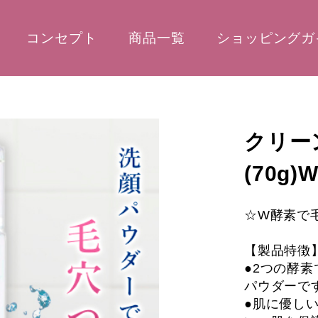
コンセプト
商品一覧
ショッピングガ
クリー
(70
☆W酵素で
【製品特徴
●2つの酵
パウダーで
●肌に優し