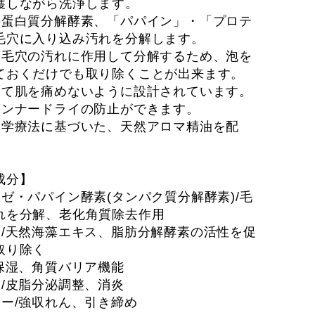
護しながら洗浄します。
の蛋白質分解酵素、「パパイン」・「プロテ
毛穴に入り込み汚れを分解します。
・毛穴の汚れに作用して分解するため、泡を
ておくだけでも取り除くことが出来ます。
えて肌を痛めないように設計されています。
インナードライの防止ができます。
物学療法に基づいた、天然アロマ精油を配
成分】
ゼ・パパイン酵素(タンパク質分解酵素)/毛
れを分解、老化角質除去作用
ス/天然海藻エキス、脂肪分解酵素の活性を促
取り除く
/保湿、角質バリア機能
ー/皮脂分泌調整、消炎
リー/強収れん、引き締め