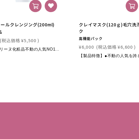
ールクレンジング(200ml)
クレイマスク(120ｇ)毛穴洗
ク
品
高機能パック
(税込価格
¥5,500
)
¥6,000
(税込価格
¥6,600
)
☆キャロリーヌ化粧品不動の人気NO1.ミルククレンジング【製品特徴】●肌に負担をかけず汚れを落とすミルクタイプのクレンジング。 オイリー・ドライなど肌質を選びません。●5種類の植物エッセンスを配合し、洗いながらお肌を鎮め、引き締め、ハリをもたせる独自処方。●乳液タイプは肌に余分な油分を残さないため、次に使用する洗顔料の泡立ちや素材を活かします。●皮脂膜をコントロールし、その後のトリートメントの効果を引きだします。●スクワランオイルをベースにした独自の乳化ブレンドでしっかりメイクも毛穴の汚れもすっきり落とします。●ミネラル補給や水分保持に優れ潤いを保ちながらメイクや皮脂汚れを取り除きます。●引き締め、保湿、美白、抗酸化作用のある成分を配合し透明感のある艶やかな肌に導きます。●西洋の植物学療法に基づき天然アロマ精油を配合しています。【主な成分】●ヒオウギ/保湿,うるおい●スクワラン/保湿、うるおい●植物エッセンス・ラベンダー油/皮脂分泌抑制、消炎、抗菌作用●ローマカミツレ油/鎮静作用、抗炎症作用、抗菌作用、リラックス作用●ファルコンレックスBX-50(スリミング成分)/引き締め、保湿、美白、●ヒマバタエキス/引き締め【使用方法】コントロールクレンジング（朝・夜使用） 4～5プッシュ、手も顔も濡れていない状態で顔全体にのばし、3分メイクや皮脂を指先、優しくマッサージするようになじませた後、水かぬるま湯で洗い流します。・アイメイクなどのポイントメイクは予めリムーバーで落とされることをお勧めします。・クレンジング後は「クリーンウオッシュパウダー」「エステマディ」のダブル洗顔をお勧めします。