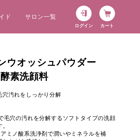
イド
サロン一覧
ログイン
カート
ンウオッシュパウダー
g)W酵素洗顔料
毛穴汚れをしっかり分解
】
素で毛穴の汚れを分解するソフトタイプの洗顔
す。
いアミノ酸系洗浄剤で潤いやミネラルを補