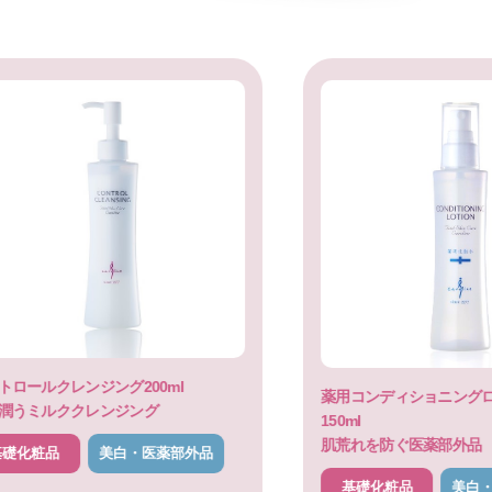
トロールクレンジング200ml
薬用コンディショニング
潤うミルククレンジング
150ml
肌荒れを防ぐ医薬部外品
基礎化粧品
美白・医薬部外品
基礎化粧品
美白