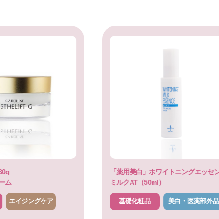
0g
「薬用美白」ホワイトニングエッセ
ーム
ミルクAT（50ml）
エイジングケア
基礎化粧品
美白・医薬部外品