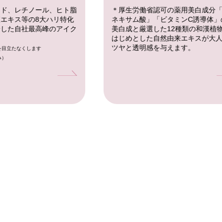
ミド、レチノール、ヒト脂
＊厚生労働省認可の薬用美白成分
エキス等の8大ハリ特化
ネキサム酸」「ビタミンC誘導体」
合した自社最高峰のアイク
美白成と厳選した12種類の和漢植
はじめとした自然由来エキスが大
ツヤと透明感を与えます。
を目立たなくします
み）