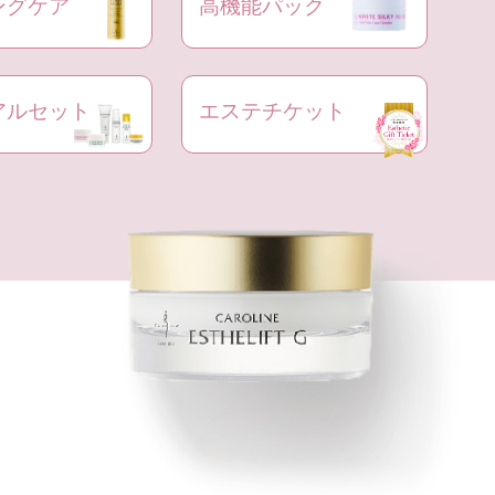
ングケア
高機能パック
アルセット
エステチケット