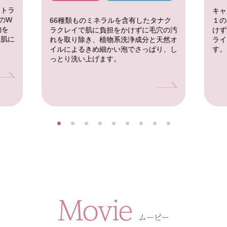
「トラ
キャ
のW
１の
66種類ものミネラルを含有したタナク
物を
けず
ラクレイで肌に負担をかけずに毛穴の汚
人肌に
ライ
れを取り除き、植物系洗浄成分と天然オ
す。
イルによるきめ細かい泡でさっぱり、し
っとり洗い上げます。
Movie
ムービー