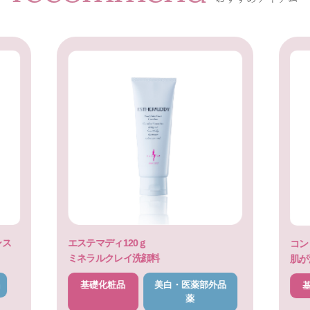
ンス
エステマディ120ｇ
コン
ミネラルクレイ洗顔料
肌が
基礎化粧品
美白・医薬部外品
薬